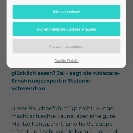
heiten auf die
psychische
Verfassung aus
Schokolade macht glücklich. Aber leider
auch bei übermäßigem Verzehr dick.
Cookie-Details
Kann man sich eigentlich gesund UND
glücklich essen? Ja! - sagt die widecare-
Ernährungsexpertin Stefanie
Schwendrau
Unser Bauchgefühl trügt nicht: Hunger
macht schlechte Laune, aber eine gute
Mahlzeit entspannt. Eine heiße Suppe
tröstet und Schokolade kann schon mal