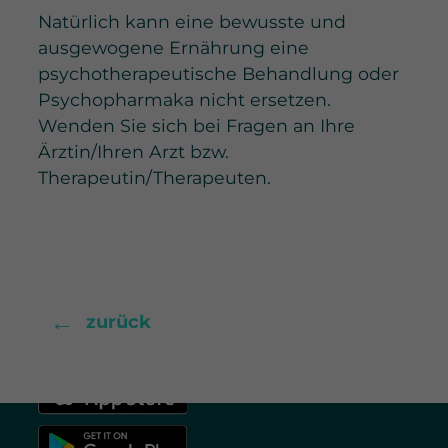
Natürlich kann eine bewusste und
ausgewogene Ernährung eine
psychotherapeutische Behandlung oder
Psychopharmaka nicht ersetzen.
Wenden Sie sich bei Fragen an Ihre
Ärztin/Ihren Arzt bzw.
Therapeutin/Therapeuten.
widecare GmbH
Breitwiesenstraße 19
70565 Stuttgart
+49 711 25249000
←
zurück
info@widecare.de